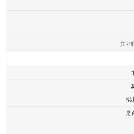
其它
拟
是